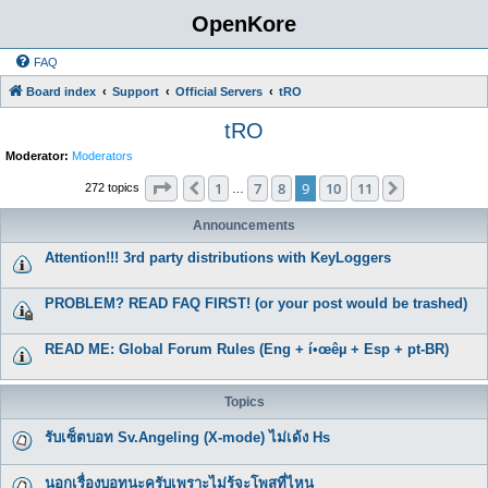
OpenKore
FAQ
Board index
Support
Official Servers
tRO
tRO
Moderator:
Moderators
Page
9
of
11
1
7
8
9
10
11
Previous
Next
272 topics
…
Announcements
Attention!!! 3rd party distributions with KeyLoggers
PROBLEM? READ FAQ FIRST! (or your post would be trashed)
READ ME: Global Forum Rules (Eng + í•œêµ­ + Esp + pt-BR)
Topics
รับเซ็ตบอท Sv.Angeling (X-mode) ไม่เด้ง Hs
นอกเรื่องบอทนะครับเพราะไม่รู้จะโพสที่ไหน