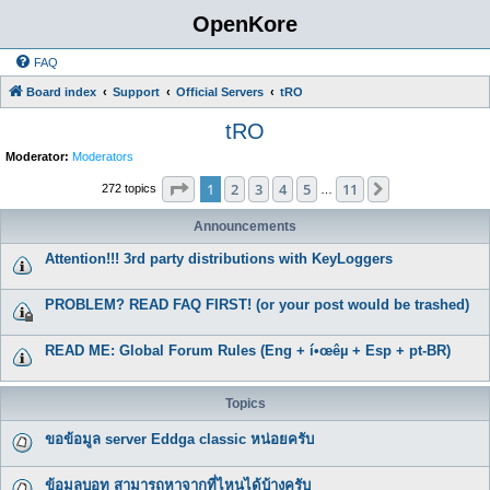
OpenKore
FAQ
Board index
Support
Official Servers
tRO
tRO
Moderator:
Moderators
Page
1
of
11
1
2
3
4
5
11
Next
272 topics
…
Announcements
Attention!!! 3rd party distributions with KeyLoggers
PROBLEM? READ FAQ FIRST! (or your post would be trashed)
READ ME: Global Forum Rules (Eng + í•œêµ­ + Esp + pt-BR)
Topics
ขอข้อมูล server Eddga classic หน่อยครับ
ข้อมูลบอท สามารถหาจากที่ไหนได้บ้างครับ