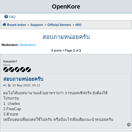
OpenKore
FAQ
Board index
Support
Official Servers
tRO
สอบถามหน่อยครับ
Moderator:
Moderators
8 posts • Page
1
of
1
Kitisak947
Noob
สอบถามหน่อยครับ
P
#1
22 May 2020, 05:12
o
s
ผมไม่ได้บอทมานานเเล้วอย่าทราบว่า การบอทเซิฟจริง ยังต้องใช้
t
โปรแกรม
1. charles
2.FreeCap
3.ตัวบอท
เหมือนตอนที่ผมเคยใช้ไม่ครับ หรือมีอะไรเพิ่มเติมเเนะนำหน่อยครับ