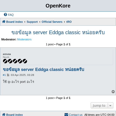
OpenKore
FAQ
Board index
Support
Official Servers
tRO
ขอข้อมูล server Eddga classic หน่อยครับ
Moderator:
Moderators
1 post • Page
1
of
1
arzusa
Noob
ขอข้อมูล server Eddga classic หน่อยครับ
P
#1
03 Apr 2025, 03:28
o
s
ใช้ ip อะไร port อะไร
t
1 post • Page
1
of
1
Jump to
Board index
C
o
n
t
a
c
t
u
s
All times are
UTC-04:00