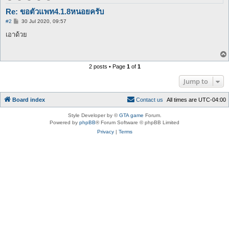
Re: ขอตัวแพท4.1.8หนอยครับ
P
#2
30 Jul 2020, 09:57
o
s
เอาด้วย
t
2 posts • Page
1
of
1
Jump to
Board index
C
o
n
t
a
c
t
u
s
All times are
UTC-04:00
Style Developer by ©
GTA game
Forum.
Powered by
phpBB
® Forum Software © phpBB Limited
Privacy
|
Terms