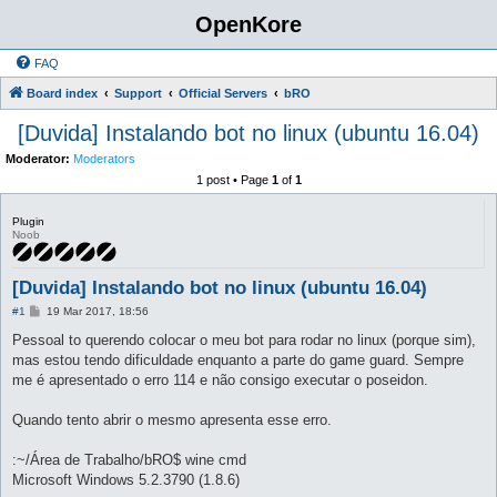
OpenKore
FAQ
Board index
Support
Official Servers
bRO
[Duvida] Instalando bot no linux (ubuntu 16.04)
Moderator:
Moderators
1 post • Page
1
of
1
Plugin
Noob
[Duvida] Instalando bot no linux (ubuntu 16.04)
P
#1
19 Mar 2017, 18:56
o
s
Pessoal to querendo colocar o meu bot para rodar no linux (porque sim),
t
mas estou tendo dificuldade enquanto a parte do game guard. Sempre
me é apresentado o erro 114 e não consigo executar o poseidon.
Quando tento abrir o mesmo apresenta esse erro.
:~/Área de Trabalho/bRO$ wine cmd
Microsoft Windows 5.2.3790 (1.8.6)