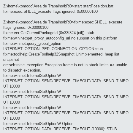
Z:\home\komodo\Área de Trabalho\bRO>start startPoseidon.bat
fixme:exec:SHELL_execute flags ignored: 0x00000100
Z:\home\komodo\Área de Trabalho\bRO>fixme:exec:SHELL_execute
flags ignored: 0x00000100
fixme:ver:GetCurrentPackageId (0x33f824 (nil)): stub
fixme:wininet:get_proxy_autoconfig_url no support on this platform
fixme:wininet:query_global_option
INTERNET_OPTION_PER_CONNECTION_OPTION stub
fixme:toolhelp:CreateToolhelp32Snapshot Unimplemented: heap list
snapshot
err:seh:raise_exception Exception frame is not in stack limits => unable
to dispatch exception.
fixme:wininet:InternetSetOptionW
INTERNET_OPTION_SEND/RECEIVE_TIMEOUT/DATA_SEND_TIMEO
UT 10000
fixme:wininet:InternetSetOptionW
INTERNET_OPTION_SEND/RECEIVE_TIMEOUT/DATA_SEND_TIMEO
UT 10000
fixme:wininet:InternetSetOptionW
INTERNET_OPTION_SEND/RECEIVE_TIMEOUT/DATA_SEND_TIMEO
UT 10000
fixme:wininet:InternetSetOptionW Option
INTERNET_OPTION_DATA_RECEIVE_TIMEOUT (10000): STUB