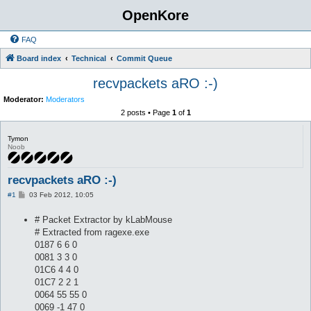
OpenKore
FAQ
Board index
Technical
Commit Queue
recvpackets aRO :-)
Moderator:
Moderators
2 posts • Page
1
of
1
Tymon
Noob
recvpackets aRO :-)
P
#1
03 Feb 2012, 10:05
o
s
# Packet Extractor by kLabMouse
t
# Extracted from ragexe.exe
0187 6 6 0
0081 3 3 0
01C6 4 4 0
01C7 2 2 1
0064 55 55 0
0069 -1 47 0