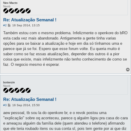
Nex Macto
Noob
Re: Atualização Semanal !
P
#2
16 Sep 2014, 13:15
o
s
Também estou com o mesmo problema. Infelizmente o openkore do bRO
t
esta cada vez mais abandonado. Antigamente a gente tinha varias
opções para se baixar a atualização e hoje em dia só tínhamos uma e
parece que já se foi. Espero que esse forum volte. Eu queria muito é
saber como se faz essas atualizações, depender dos outros é a pior
coisa que existe, mais infelizmente não tenho conhecimento de como se
faz. O negocio mesmo é esperar.
botterzin
Noob
Re: Atualização Semanal !
P
#3
16 Sep 2014, 15:50
o
s
aew pessoal, tb sou la do openkore br, e o revok postou uma
t
"explicação" sobre oq aconteceu, parece q alguém ligou pra casa do cara
e ameaçou alguém da família dele (quem atendeu o telefone) afirmando
que ele teria roubado itens ou sua conta sl, pois tem gente por ai que diz