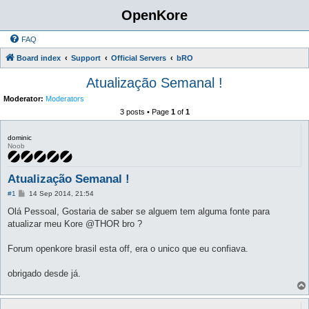
OpenKore
FAQ
Board index
Support
Official Servers
bRO
Atualização Semanal !
Moderator:
Moderators
3 posts • Page
1
of
1
dominic
Noob
Atualização Semanal !
P
#1
14 Sep 2014, 21:54
o
s
Olá Pessoal, Gostaria de saber se alguem tem alguma fonte para
t
atualizar meu Kore @THOR bro ?
Forum openkore brasil esta off, era o unico que eu confiava.
obrigado desde já.