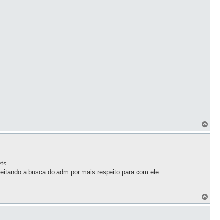
T
o
p
ts.
peitando a busca do adm por mais respeito para com ele.
T
o
p