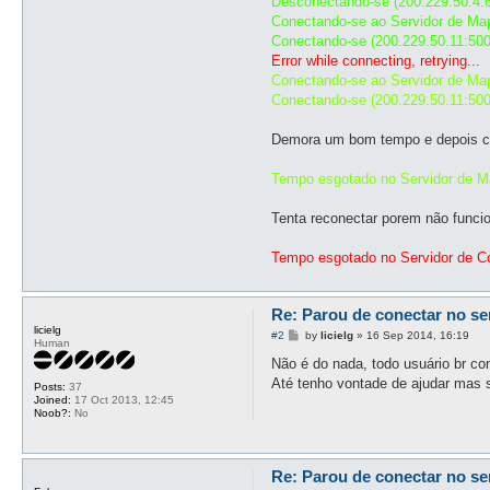
Desconectando-se (200.229.50.4:
Conectando-se ao Servidor de Map
Conectando-se (200.229.50.11:500
Error while connecting, retrying...
Conectando-se ao Servidor de Map
Conectando-se (200.229.50.11:500
Demora um bom tempo e depois ca
Tempo esgotado no Servidor de Ma
Tenta reconectar porem não funci
Tempo esgotado no Servidor de Co
Re: Parou de conectar no se
licielg
P
#2
by
licielg
»
16 Sep 2014, 16:19
Human
o
s
Não é do nada, todo usuário br c
t
Até tenho vontade de ajudar mas s
Posts:
37
Joined:
17 Oct 2013, 12:45
Noob?:
No
Re: Parou de conectar no se