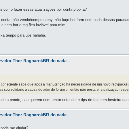
os como fazer essas atualizações por conta própria?
 conta, não vendo/compro zeny, não faço bot farm nem nada dessas paradas
 e sem bot o rag fica inviável para mim.
eixa tempo para ups hahaha.
rvidor Thor RagnarokBR do nada...
br consciente sabe que após a manutenção há necessidade de um novo recvpacket
s sou solidário a causa do adm do fórum br, então não postarei atualização respe
oduto pronto, nao querem nem tentar entender e dps de fazerem besteira s
rvidor Thor RagnarokBR do nada...
 pode me ajudar?