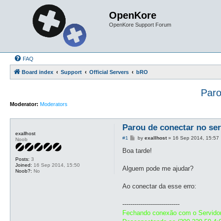
OpenKore
OpenKore Support Forum
FAQ
Board index
Support
Official Servers
bRO
Paro
Moderator:
Moderators
Parou de conectar no se
exallhost
P
#1
by
exallhost
»
16 Sep 2014, 15:57
Noob
o
s
Boa tarde!
t
Posts:
3
Joined:
16 Sep 2014, 15:50
Alguem pode me ajudar?
Noob?:
No
Ao conectar da esse erro:
-----------------------------
Fechando conexão com o Servido