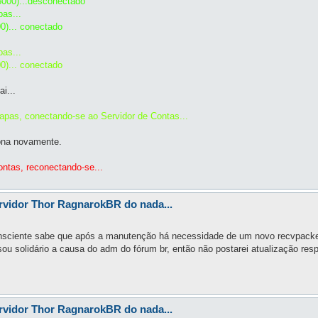
6000)...desconectado
as...
0)... conectado
as...
0)... conectado
i...
pas, conectando-se ao Servidor de Contas...
ona novamente.
ntas, reconectando-se...
rvidor Thor RagnarokBR do nada...
onsciente sabe que após a manutenção há necessidade de um novo recvpacke
ou solidário a causa do adm do fórum br, então não postarei atualização res
rvidor Thor RagnarokBR do nada...