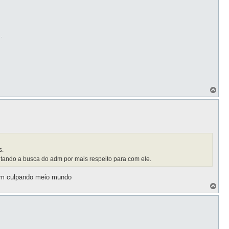
.
T
o
p
s.
itando a busca do adm por mais respeito para com ele.
aem culpando meio mundo
T
o
p