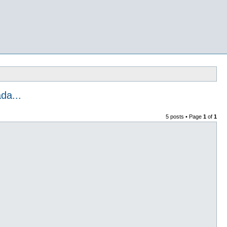
da...
5 posts • Page
1
of
1