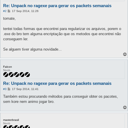
Re: Unpack no ragexe para gerar os packets semanais
P
#2
17 Sep 2014, 11:26
o
s
tomate,
t
tentei todas formas que encontrei para regularizar os arquivos, porem o
.exe do bro tem alguma encriptação que os metodos que encontrei não
conseguem ler.
Se alguem tiver alguma novidade...
Falcon
Noob
Re: Unpack no ragexe para gerar os packets semanais
P
#3
17 Sep 2014, 11:41
o
s
Também estou procurando métodos para conseguir obter os pacotes,
t
sem kore nem animo jogar bro.
masterbrasil
Noob