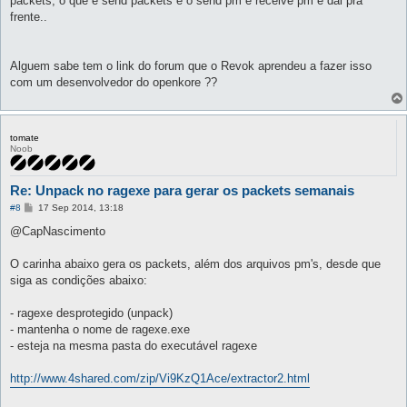
packets, o que é send packets e o send pm e receive pm e dai pra
frente..
Alguem sabe tem o link do forum que o Revok aprendeu a fazer isso
com um desenvolvedor do openkore ??
tomate
Noob
Re: Unpack no ragexe para gerar os packets semanais
P
#8
17 Sep 2014, 13:18
o
s
@CapNascimento
t
O carinha abaixo gera os packets, além dos arquivos pm's, desde que
siga as condições abaixo:
- ragexe desprotegido (unpack)
- mantenha o nome de ragexe.exe
- esteja na mesma pasta do executável ragexe
http://www.4shared.com/zip/Vi9KzQ1Ace/extractor2.html