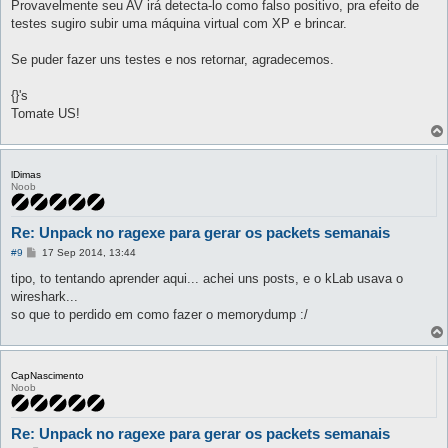
Provavelmente seu AV irá detecta-lo como falso positivo, pra efeito de
testes sugiro subir uma máquina virtual com XP e brincar.
Se puder fazer uns testes e nos retornar, agradecemos.
{}'s
Tomate US!
lDimas
Noob
Re: Unpack no ragexe para gerar os packets semanais
P
#9
17 Sep 2014, 13:44
o
s
tipo, to tentando aprender aqui... achei uns posts, e o kLab usava o
t
wireshark...
so que to perdido em como fazer o memorydump :/
CapNascimento
Noob
Re: Unpack no ragexe para gerar os packets semanais