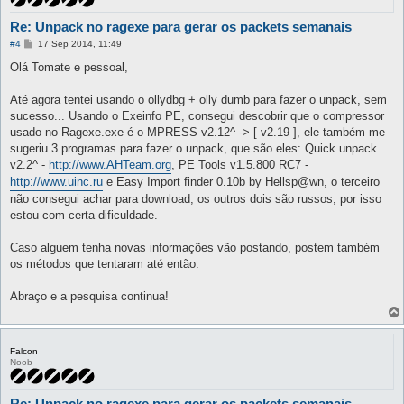
Re: Unpack no ragexe para gerar os packets semanais
P
#4
17 Sep 2014, 11:49
o
s
Olá Tomate e pessoal,
t
Até agora tentei usando o ollydbg + olly dumb para fazer o unpack, sem
sucesso... Usando o Exeinfo PE, consegui descobrir que o compressor
usado no Ragexe.exe é o MPRESS v2.12^ -> [ v2.19 ], ele também me
sugeriu 3 programas para fazer o unpack, que são eles: Quick unpack
v2.2^ -
http://www.AHTeam.org
, PE Tools v1.5.800 RC7 -
http://www.uinc.ru
e Easy Import finder 0.10b by Hellsp@wn, o terceiro
não consegui achar para download, os outros dois são russos, por isso
estou com certa dificuldade.
Caso alguem tenha novas informações vão postando, postem também
os métodos que tentaram até então.
Abraço e a pesquisa continua!
Falcon
Noob
Re: Unpack no ragexe para gerar os packets semanais