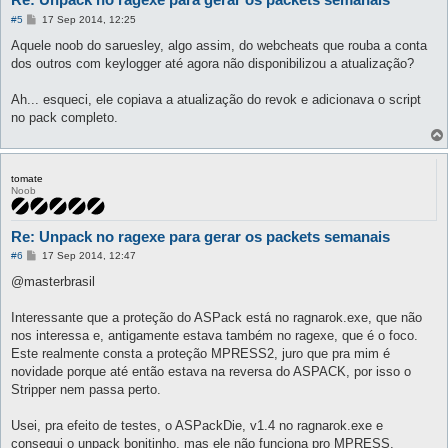
P
#5
17 Sep 2014, 12:25
o
s
Aquele noob do saruesley, algo assim, do webcheats que rouba a conta
t
dos outros com keylogger até agora não disponibilizou a atualização?
Ah... esqueci, ele copiava a atualização do revok e adicionava o script
no pack completo.
tomate
Noob
Re: Unpack no ragexe para gerar os packets semanais
P
#6
17 Sep 2014, 12:47
o
s
@masterbrasil
t
Interessante que a proteção do ASPack está no ragnarok.exe, que não
nos interessa e, antigamente estava também no ragexe, que é o foco.
Este realmente consta a proteção MPRESS2, juro que pra mim é
novidade porque até então estava na reversa do ASPACK, por isso o
Stripper nem passa perto.
Usei, pra efeito de testes, o ASPackDie, v1.4 no ragnarok.exe e
consegui o unpack bonitinho, mas ele não funciona pro MPRESS.