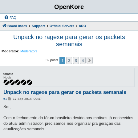
OpenKore
FAQ
Board index
Support
Official Servers
bRO
Unpack no ragexe para gerar os packets
semanais
Moderator:
Moderators
1
2
3
4
Next
32 posts
tomate
Noob
Unpack no ragexe para gerar os packets semanais
P
#1
17 Sep 2014, 09:47
o
s
Srs,
t
Com o fechamento do fórum brasileiro devido aos motivos já conhecidos
do atual administrador, precisamos nos organizar pra geração das
atualizações semanais.