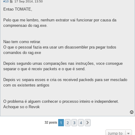
P
#10
17 Sep 2014, 13:50
o
s
Entao TOMATE,
t
Pelo que me lembro, nenhum extrator vai funcionar por causa da
compreensao do rag.exe.
Nao tem como retirar.
O que o pessoal fazia era usar um disassembler pra pegar todos
comandos do rag.exe
Depois segundo umas comparações nas instruções, voce consegue
separar o que é receiv packets e o que é send.
Depois vc separa esses e cria os received packeds para ser mesclado
com os existentes antigos
O problema é alguem conhecer o processo inteiro e independenet.
Achoque so o Revok
1
2
3
4
Next
32 posts
Jump to