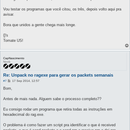
Vou testar os programas que você citou, os três, depois volto aqui pra
avisar.
Bora que unidos a gente chega mais longe.
{}'s
Tomate US!
CapNascimento
Noob
Re: Unpack no ragexe para gerar os packets semanais
P
#7
17 Sep 2014, 12:57
o
s
Bom,
t
Antes de mais nada. Alguem sabe o processo completo??
Eu consigo rodar um programa que retira todas as instruções em
hexadecimal do rag.exe.
O problema é como fazer um script pra identificar o que é received