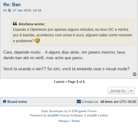
Re: Ban
P
#2
27 Jan 2016, 10:18
o
s
t
AlexSene wrote:
Usando o Openkore por apenas alguns minutos, eu levo DC e minha
acc é banida, aconteceu com umas 6 accs, alguem sabe como resolver
o problema?
Cara, depende muito... A alguns dias atrás, em janeiro mesmo, tava
dando ban até no win8, mas acho que parou.
Você tá usando o win7? Se sim, você tá tentando usar o visual mode?
2 posts • Page
1
of
1
Jump to
Board index
C
o
n
t
a
c
t
u
s
All times are
UTC-04:00
Style Developer by ©
GTA game
Forum.
Powered by
phpBB
® Forum Software © phpBB Limited
Privacy
|
Terms