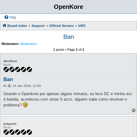
OpenKore
FAQ
Board index
Support
Official Servers
bRO
Ban
Moderator:
Moderators
2 posts • Page
1
of
1
AlexSene
Noob
Ban
P
#1
21 Jan 2016, 12:50
o
s
Usando o Openkore por apenas alguns minutos, eu levo DC e minha acc
t
é banida, aconteceu com umas 6 accs, alguem sabe como resolver o
problema?
pulquerio
Noob