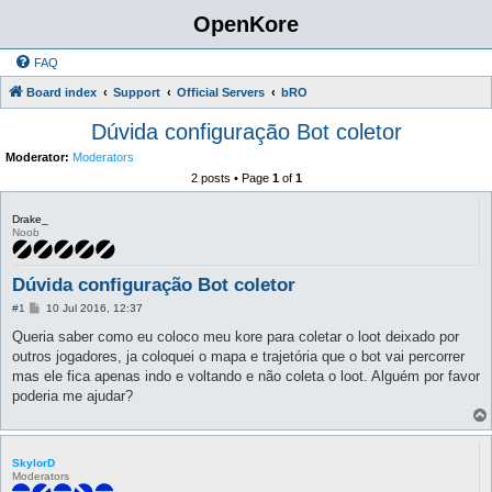
OpenKore
FAQ
Board index
Support
Official Servers
bRO
Dúvida configuração Bot coletor
Moderator:
Moderators
2 posts • Page
1
of
1
Drake_
Noob
Dúvida configuração Bot coletor
P
#1
10 Jul 2016, 12:37
o
s
Queria saber como eu coloco meu kore para coletar o loot deixado por
t
outros jogadores, ja coloquei o mapa e trajetória que o bot vai percorrer
mas ele fica apenas indo e voltando e não coleta o loot. Alguém por favor
poderia me ajudar?
SkylorD
Moderators