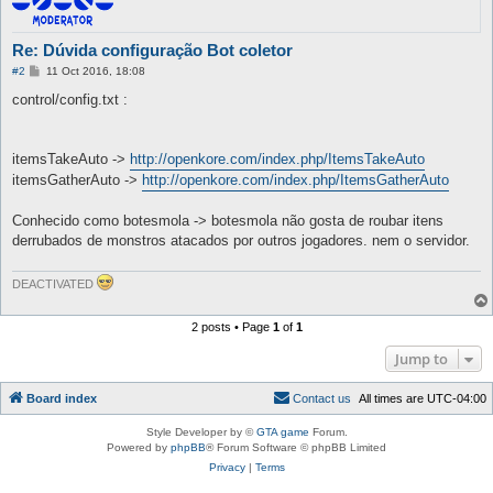
Re: Dúvida configuração Bot coletor
P
#2
11 Oct 2016, 18:08
o
s
control/config.txt :
t
itemsTakeAuto ->
http://openkore.com/index.php/ItemsTakeAuto
itemsGatherAuto ->
http://openkore.com/index.php/ItemsGatherAuto
Conhecido como botesmola -> botesmola não gosta de roubar itens
derrubados de monstros atacados por outros jogadores. nem o servidor.
DEACTIVATED
2 posts • Page
1
of
1
Jump to
Board index
C
o
n
t
a
c
t
u
s
All times are
UTC-04:00
Style Developer by ©
GTA game
Forum.
Powered by
phpBB
® Forum Software © phpBB Limited
Privacy
|
Terms