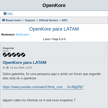
OpenKore
FAQ
Board index
Support
Official Servers
bRO
OpenKore para LATAM
Moderator:
Moderators
1 post • Page
1
of
1
thiagoxisd
Noob
OpenKore para LATAM
P
#1
13 Jun 2025, 13:07
o
s
Salve galerinha, fiz uma pesquisa aqui e achei um forum que segundo
t
eles está ok o openkore.
https://www.youtube.com/watch?time_cont ... th=Mjg2NjY
alguem sabe me informar se é real esse esquema ?