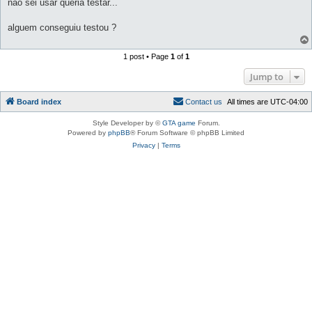
nao sei usar queria testar...
alguem conseguiu testou ?
1 post • Page
1
of
1
Jump to
Board index
C
o
n
t
a
c
t
u
s
All times are
UTC-04:00
Style Developer by ©
GTA game
Forum.
Powered by
phpBB
® Forum Software © phpBB Limited
Privacy
|
Terms